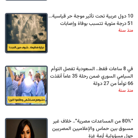
10 دول عربية تحت تأثير موجة حر قياسية...
51 درجة مئوية تتسبب بوفاة وإصابات
منذ سنة
في 8 ساعات فقط.. السعودية تفصل التوأم
السيامي السوري ضمن رحلة 35 عاماً أنقذت
66 توأماً من 27 دولة
منذ سنة
"80% من المساعدات مصرية".. خلاف غير
مسبوق بين حماس والإعلاميين المصريين
حول مسؤولية أزمة غزة