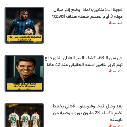
فجوة الـ5 ملايين: لماذا وضع إنتر ميلان
مهلة 3 أيام لحسم صفقة هداف أتالانتا؟
منذ سنة
في سن الـ63.. كشف السر العائلي الذي دفع
توم كروز لتغيير اسمه الحقيقي منذ 42 عامًا
منذ سنة
بعد رحيل فيجا وفيرمينو.. الأهلي يخطط
لضم باكيتا بـ28 مليون يورو بتوصية من
يايسته
منذ سنة