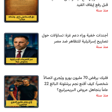
قبل رفع إيقاف القيد
منذ سنة
أجندات خفية وراء دعم غزة: تساؤلات حول
تصاريح إسرائيلية للتظاهر ضد مصر
منذ سنة
فليك يرفض 70 مليون يورو ويُجري اتصالاً
شخصياً: كيف أقنع نجم برشلونة البالغ 22
عاماً بتجاهل عروض البريميرليج؟
منذ سنة