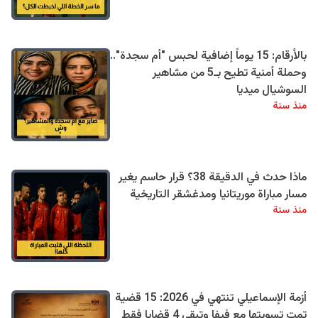
بالأرقام: 15 يوماً إضافية لحبس "أم سجدة"..
وحملة أمنية تطيح بـ5 من مشاهير
السوشيال ميديا
منذ سنة
ماذا حدث في الدقيقة 38؟ قرار حاسم يغير
مسار مباراة موريتانيا ومدغشقر التاريخية
منذ سنة
أزمة الإسماعيلي تنتهي في 2026: 15 قضية
تمت تسويتها مع فيفا وتبقى 4 قضايا فقط