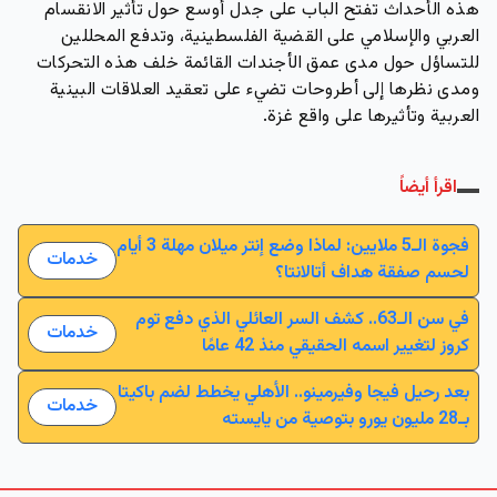
هذه الأحداث تفتح الباب على جدل أوسع حول تأثير الانقسام
العربي والإسلامي على القضية الفلسطينية، وتدفع المحللين
للتساؤل حول مدى عمق الأجندات القائمة خلف هذه التحركات
ومدى نظرها إلى أطروحات تضيء على تعقيد العلاقات البينية
العربية وتأثيرها على واقع غزة.
اقرأ أيضاً
فجوة الـ5 ملايين: لماذا وضع إنتر ميلان مهلة 3 أيام
خدمات
لحسم صفقة هداف أتالانتا؟
في سن الـ63.. كشف السر العائلي الذي دفع توم
خدمات
كروز لتغيير اسمه الحقيقي منذ 42 عامًا
بعد رحيل فيجا وفيرمينو.. الأهلي يخطط لضم باكيتا
خدمات
بـ28 مليون يورو بتوصية من يايسته