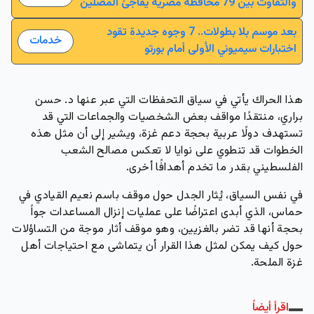
والتفاوت بين 79 محافظة مصرية يفاجئ المصلين
بعد موسم بلا بطولات.. 7 وجوه جديدة تقود
خدمات
اختبارات سيميوني الأولى أمام بورتو
هذا الحراك يأتي في سياق التحفظات التي عبر عنها د. حسن
براري، منتقدًا مواقف بعض الشخصيات والجماعات التي قد
تستهدف دولًا عربية بحجة دعم غزة، ويشير إلى أن مثل هذه
الخطوات قد تنطوي على نوايا لا تعكس مصالح الشعب
الفلسطيني بقدر ما تخدم أهدافًا أخرى.
في نفس السياق، يُثار الجدل حول موقف باسم نعيم القيادي في
حماس، الذي أبدى اعتراضًا على عمليات إنزال المساعدات جواً
بحجة أنها قد تضر بالغزيين، وهو موقف أثار موجة من التساؤلات
حول كيف يمكن لمثل هذا القرار أن يتماشى مع احتياجات أهل
غزة الملحة.
اقرأ أيضاً