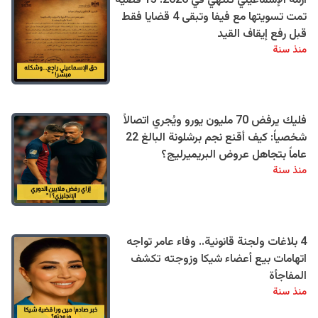
أزمة الإسماعيلي تنتهي في 2026: 15 قضية
تمت تسويتها مع فيفا وتبقى 4 قضايا فقط
قبل رفع إيقاف القيد
منذ سنة
فليك يرفض 70 مليون يورو ويُجري اتصالاً
شخصياً: كيف أقنع نجم برشلونة البالغ 22
عاماً بتجاهل عروض البريميرليج؟
منذ سنة
4 بلاغات ولجنة قانونية.. وفاء عامر تواجه
اتهامات بيع أعضاء شيكا وزوجته تكشف
المفاجأة
منذ سنة