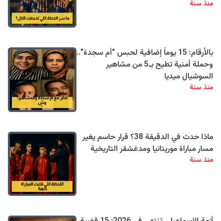
منذ سنة
بالأرقام: 15 يوماً إضافية لحبس "أم سجدة"..
وحملة أمنية تطيح بـ5 من مشاهير
السوشيال ميديا
منذ سنة
ماذا حدث في الدقيقة 38؟ قرار حاسم يغير
مسار مباراة موريتانيا ومدغشقر التاريخية
منذ سنة