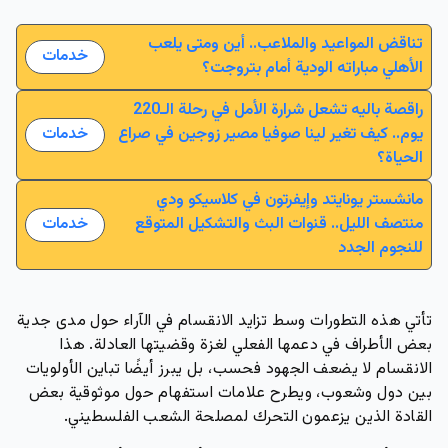
تناقض المواعيد والملاعب.. أين ومتى يلعب
خدمات
الأهلي مباراته الودية أمام بتروجت؟
راقصة باليه تشعل شرارة الأمل في رحلة الـ220
يوم.. كيف تغير لينا صوفيا مصير زوجين في صراع
خدمات
الحياة؟
مانشستر يونايتد وإيفرتون في كلاسيكو ودي
منتصف الليل.. قنوات البث والتشكيل المتوقع
خدمات
للنجوم الجدد
تأتي هذه التطورات وسط تزايد الانقسام في الآراء حول مدى جدية
بعض الأطراف في دعمها الفعلي لغزة وقضيتها العادلة. هذا
الانقسام لا يضعف الجهود فحسب، بل يبرز أيضًا تباين الأولويات
بين دول وشعوب، ويطرح علامات استفهام حول موثوقية بعض
القادة الذين يزعمون التحرك لمصلحة الشعب الفلسطيني.