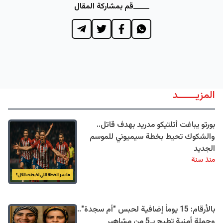
قم بمشاركة المقال
المزيــــــد
بورتو يباغت أتلتيكو مدريد بهدف قاتل..
والشكوك تحيط بخطة سيميوني للموسم
الجديد
منذ سنة
بالأرقام: 15 يوماً إضافية لحبس "أم سجدة"..
وحملة أمنية تطيح بـ5 من مشاهير