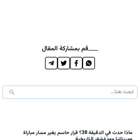
قم بمشاركة المقال
ماذا حدث في الدقيقة 38؟ قرار حاسم يغير مسار مباراة
موريتانيا ومدغشقر التاريخية