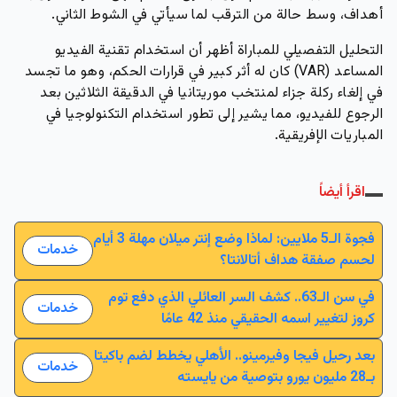
أهداف، وسط حالة من الترقب لما سيأتي في الشوط الثاني.
التحليل التفصيلي للمباراة أظهر أن استخدام تقنية الفيديو
المساعد (VAR) كان له أثر كبير في قرارات الحكم، وهو ما تجسد
في إلغاء ركلة جزاء لمنتخب موريتانيا في الدقيقة الثلاثين بعد
الرجوع للفيديو، مما يشير إلى تطور استخدام التكنولوجيا في
المباريات الإفريقية.
اقرأ أيضاً
فجوة الـ5 ملايين: لماذا وضع إنتر ميلان مهلة 3 أيام
خدمات
لحسم صفقة هداف أتالانتا؟
في سن الـ63.. كشف السر العائلي الذي دفع توم
خدمات
كروز لتغيير اسمه الحقيقي منذ 42 عامًا
بعد رحيل فيجا وفيرمينو.. الأهلي يخطط لضم باكيتا
خدمات
بـ28 مليون يورو بتوصية من يايسته