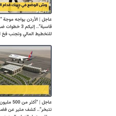
عاجل | الأردن يواجه موجة "غ
قاسية".. إليكم 3 خطوا
للتخطيط المالي وتجنب فخ ا
عاجل | "أكثر من 0
تتبخر".. كشف مثير عن فض