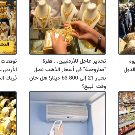
يد يوم
تحذير عاجل للأردنيين... قفزة
توقعات 
لدول
"صاروخية" في أسعار الذهب تصل
بعيار 21 إلى 63.800 دينار! هل حان
يُربك ال
وقت البيع؟