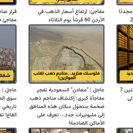
مجددًا
مفاجئ: ارتفاع أسعار الذهب في
قرار صاد
الأردن 60 قرشاً يوم الثلاثاء
مفاجئ في
إعلان: سعر الذهب اليوم الإثنين 7
عاجل | "معادن" السعودية تفجر
عاجل | 
 يصل إلى
مفاجأة كبرى: إكتشاف مناجم ذهب
سوق العق
ضخمة ستحوّل سكان هذه المناطق
تاريخي 
إلى مليونيرات جدد... تعرف على
القاع! ت
الأماكن الصادمة!