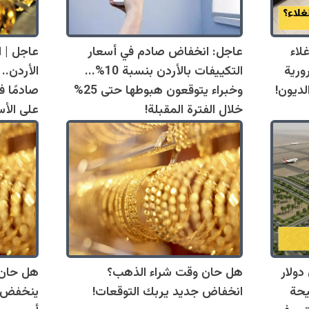
لاء
عاجل: انخفاض صادم في أسعار
عاجل | 
ت ضرورية
التكييفات بالأردن بنسبة 10%...
لديون!
وخبراء يتوقعون هبوطها حتى 25%
صادمًا ف
خلال الفترة المقبلة!
على الأس
50 مليون دولار
هل حان وقت شراء الذهب؟
هل حان 
يحة
انخفاض جديد يربك التوقعات!
ينخفض 