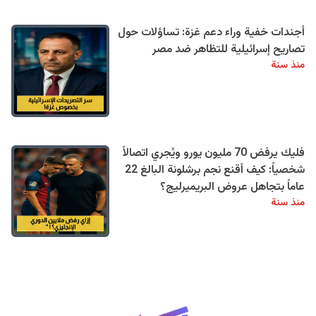
أجندات خفية وراء دعم غزة: تساؤلات حول
تصاريح إسرائيلية للتظاهر ضد مصر
منذ سنة
فليك يرفض 70 مليون يورو ويُجري اتصالاً
شخصياً: كيف أقنع نجم برشلونة البالغ 22
عاماً بتجاهل عروض البريميرليج؟
منذ سنة