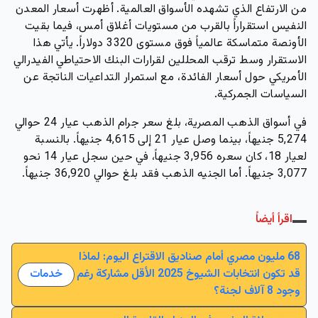
من الارتفاع الذي تشهده الأسواق العالمية. أظهرت أسعار المعدن
النفيس استقراراً بالقرب من مستويات أغلاق أمس، فيما بقيت
الأونصة متماسكة عالمياً فوق مستوى 3320 دولاراً. يأتي هذا
الاستقرار وسط ترقب المحللين لقرارات البنك الاحتياطي الفيدرالي
الأمريكي حول أسعار الفائدة، مع استمرار التداعيات الناتجة عن
السياسات الجمركية.
في أسواق الذهب المصرية، بلغ سعر جرام الذهب عيار 24 حوالي
5,274 جنيهاً، بينما وصل عيار 21 إلى 4,615 جنيهاً. بالنسبة
لعيار 18، كان سعره 3,956 جنيهاً، في حين سجل عيار 14 نحو
3,077 جنيهاً. أما الجنيه الذهب فقد بلغ حوالي 36,920 جنيهاً.
اقرأ أيضاً
68 مليون مصري أمام صناديق الاقتراع اليوم: لماذا
قد تكون انتخابات الشيوخ 2025 الأقل مشاركة رغم
خدمات
وجود 8 آلاف لجنة؟