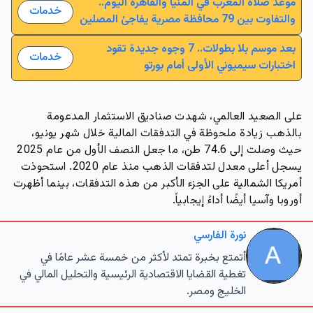
موعد صلاة المغرب في المنيا والقاهرة اليوم..
خدمات
والتفاوت بين 79 محافظة مصرية يفاجئ المصلين
بعد موسم بلا بطولات.. 7 وجوه جديدة تقود
خدمات
اختبارات سيميوني الأولى أمام بورتو
على الصعيد العالمي، شهدت صناديق الاستثمار المدعومة
بالذهب زيادة ملحوظة في التدفقات المالية خلال شهر يونيو،
حيث وصلت إلى 74.6 طن، ما جعل النصف الأول من عام 2025
يسجل أعلى معدل لتدفقات الذهب منذ عام 2020. استحوذت
أمريكا الشمالية على الجزء الأكبر من هذه التدفقات، بينما أظهرت
أوروبا وآسيا أيضًا أداءً إيجابياً.
نورة الفارسي
أتمتع بخبرة تمتد لأكثر من خمسة عشر عامًا في
تغطية القضايا الاقتصادية الرئيسية والتحليل المالي في
الخليج ومصر.