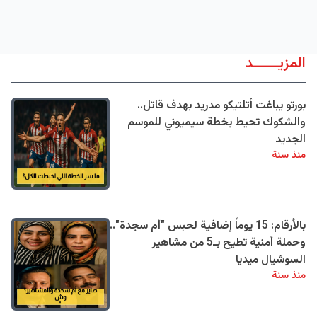
المزيــــــد
بورتو يباغت أتلتيكو مدريد بهدف قاتل..
والشكوك تحيط بخطة سيميوني للموسم
الجديد
منذ سنة
بالأرقام: 15 يوماً إضافية لحبس "أم سجدة"..
وحملة أمنية تطيح بـ5 من مشاهير
السوشيال ميديا
منذ سنة