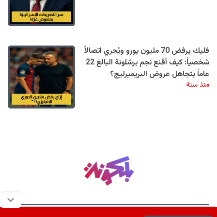
فليك يرفض 70 مليون يورو ويُجري اتصالاً
شخصياً: كيف أقنع نجم برشلونة البالغ 22
عاماً بتجاهل عروض البريميرليج؟
منذ سنة