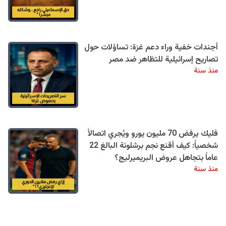
أجندات خفية وراء دعم غزة: تساؤلات حول
تصاريح إسرائيلية للتظاهر ضد مصر
منذ سنة
فليك يرفض 70 مليون يورو ويُجري اتصالاً
شخصياً: كيف أقنع نجم برشلونة البالغ 22
عاماً بتجاهل عروض البريميرليج؟
منذ سنة