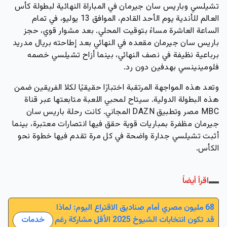
تشيلسي وباريس سان جيرمان في المباراة النهائية لبطولة كأس
العالم للأندية يوم الأحد القادم، الموافق 13 يوليو، في تمام
الساعة العاشرة مساءً بتوقيت المحلي. بعد مشوار قوي، حجز
باريس سان جيرمان مقعده في النهائي بعد إطاحته بريال مدريد
برباعية نظيفة في نصف النهائي، بينما أزاح تشيلسي خصمه
فلومينينسي بهدفين دون رد.
وتعد هذه المواجهة المرتقبة اختبارًا حقيقيًا لكلا الفريقين ضمن
هذه البطولة الدولية. سيتاح لمحبي اللعبة متابعتها عبر قناة
MBC مصر وتطبيق DAZN المجاني. كانت رحلة باريس سان
جيرمان مظفرة بمباريات قوية حقق فيها انتصارات معتبرة، بينما
أثبت تشيلسي جدارة واضحة في كل مرة تقدم فيها خطوة نحو
الكأس.
اقرأ أيضاً
68 مليون مصري أمام صناديق الاقتراع اليوم: لماذا
قد تكون انتخابات الشيوخ 2025 الأقل مشاركة رغم
خدمات