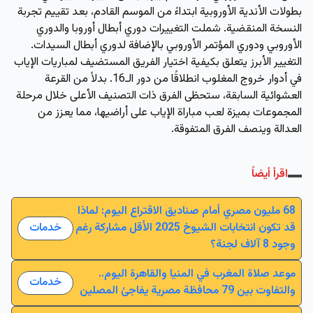
بطولات الأندية الأوروبية ابتداءً من الموسم القادم، بعد تقييم تجربة
النسخة المنقضية. شملت التغييرات دوري أبطال أوروبا والدوري
الأوروبي ودوري المؤتمر الأوروبي بالإضافة لدوري أبطال السيدات.
التغيير الأبرز يتعلق بكيفية اختيار الفريق المستضيف لمباريات الإياب
في أدوار خروج المغلوب انطلاقًا من دور الـ16. بدلاً من القرعة
العشوائية السابقة، ستحظى الفرق ذات التصنيف الأعلى خلال مرحلة
المجموعات بميزة لعب مباراة الإياب على أراضيها، مما يعزز من
العدالة وينصف الفرق المتفوقة.
اقرأ أيضاً
68 مليون مصري أمام صناديق الاقتراع اليوم: لماذا
قد تكون انتخابات الشيوخ 2025 الأقل مشاركة رغم
خدمات
وجود 8 آلاف لجنة؟
موعد صلاة المغرب في المنيا والقاهرة اليوم..
خدمات
والتفاوت بين 79 محافظة مصرية يفاجئ المصلين