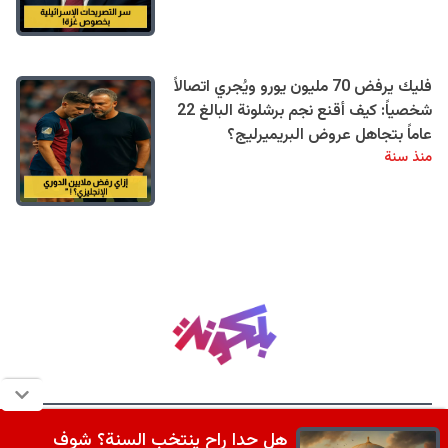
فليك يرفض 70 مليون يورو ويُجري اتصالاً
شخصياً: كيف أقنع نجم برشلونة البالغ 22
عاماً بتجاهل عروض البريميرليج؟
منذ سنة
هل حدا راح ينتخب السنة؟ شوف
من نحن
تواصل معنا
سياسة الخصوصية
مجلس التحرير