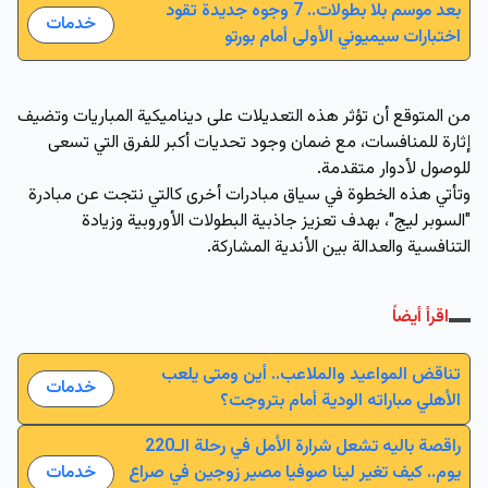
بعد موسم بلا بطولات.. 7 وجوه جديدة تقود
خدمات
اختبارات سيميوني الأولى أمام بورتو
من المتوقع أن تؤثر هذه التعديلات على ديناميكية المباريات وتضيف
إثارة للمنافسات، مع ضمان وجود تحديات أكبر للفرق التي تسعى
للوصول لأدوار متقدمة.
وتأتي هذه الخطوة في سياق مبادرات أخرى كالتي نتجت عن مبادرة
"السوبر ليج"، بهدف تعزيز جاذبية البطولات الأوروبية وزيادة
التنافسية والعدالة بين الأندية المشاركة.
اقرأ أيضاً
تناقض المواعيد والملاعب.. أين ومتى يلعب
خدمات
الأهلي مباراته الودية أمام بتروجت؟
راقصة باليه تشعل شرارة الأمل في رحلة الـ220
يوم.. كيف تغير لينا صوفيا مصير زوجين في صراع
خدمات