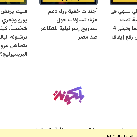
لي تنتهي في
أجندات خفية وراء دعم
15 قضية تمت
غزة: تساؤلات حول
يورو ويُجري ات
تسويتها مع فيفا وتبقى 4
تصاريح إسرائيلية للتظاهر
شخصياً: كيف
 رفع إيقاف
ضد مصر
بتجاهل عر
البريميرليج؟
صوصية
مجلس التحرير
اتفاقية الاستخدام