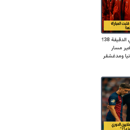
ماذا حدث في الدقيقة 38؟
ير مسار
انيا ومدغشقر