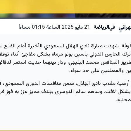
راني
في
الرياضة
21 مايو 2025 الساعة 01:15 مساءاً
وفة، شهدت مباراة نادي الهلال السعودي الأخيرة أمام الفتح ل
 ترك الحارس الدولي ياسين بونو مرماه بشكل مفاجئ أثناء توق
فريق المنافس محمد البليهي، ودار بينهما حديث استمر لدقائق،
ين والمعلقين على حد سواء.
رضية ملعب نادي الهلال، ضمن منافسات الدوري السعودي، في 
ل بشكل لافت. وساهم سالم الدوسري بهدف مميز عزز به فوز فر
محلية.