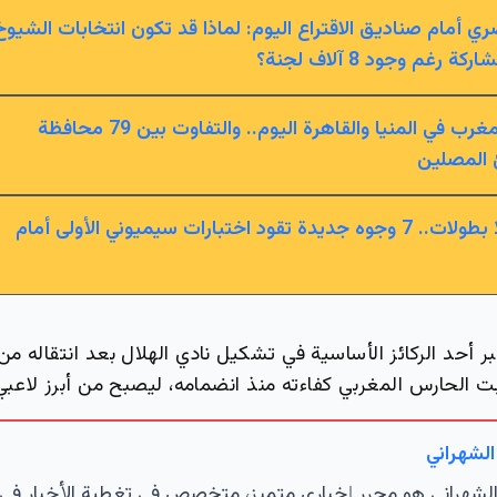
ري أمام صناديق الاقتراع اليوم: لماذا قد تكون انتخابات الشيوخ
موعد صلاة المغرب في المنيا والقاهرة اليوم.. والتفاوت بين 79 محافظة
 المصلين
بعد موسم بلا بطولات.. 7 وجوه جديدة تقود اختبارات سيميوني الأولى أمام
تبر أحد الركائز الأساسية في تشكيل نادي الهلال بعد انتقاله من
بت الحارس المغربي كفاءته منذ انضمامه، ليصبح من أبرز لاعبي 
الشهراني
لشهراني هو محرر إخباري متميز، متخصص في تغطية الأخبار في 