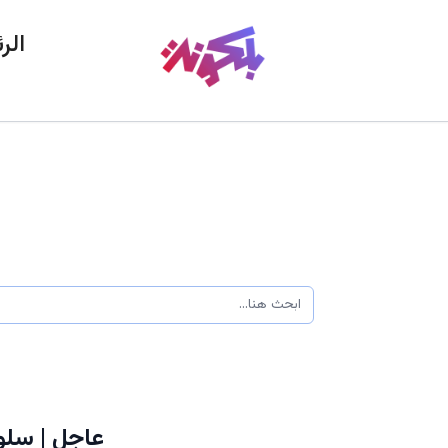
الر
عاجل | سلو