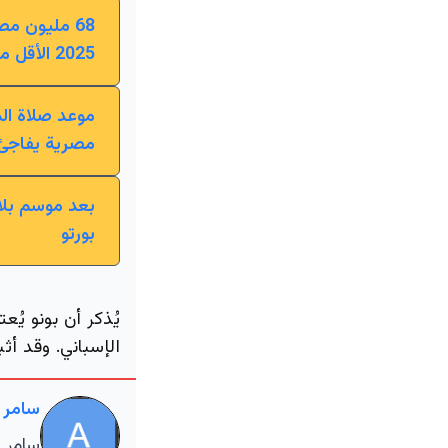
68 مليون مص
2025 الأقل مشاركة رغم وجود 8 آلاف لجنة؟
مصرية يفاجئ
بورتو
يُذكر أن بونو يُع
الإسباني. وقد أث
سامر 
سامر ا