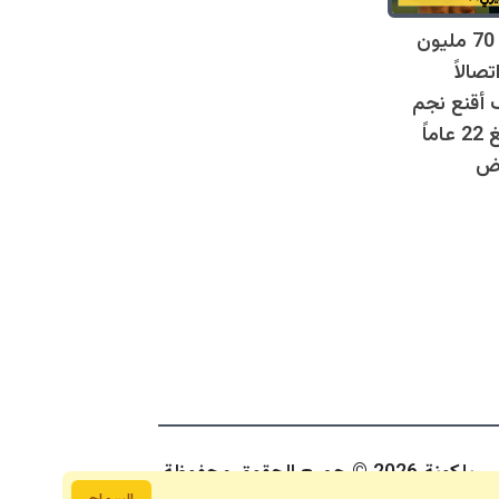
فليك يرفض 70 مليون
صالاً
 أقنع نجم
برشلونة البالغ 22 عاماً
وض
بلكونة 2026 © جمبع الحقوق محفوظة