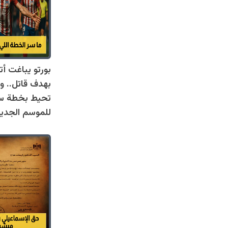
بورتو يباغت أت
بهدف قاتل.. 
تحيط بخطة س
للموسم الجدي