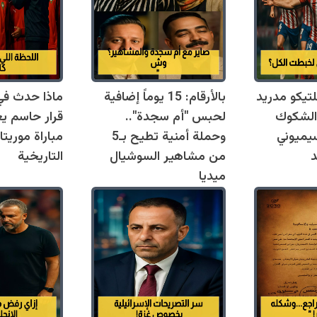
لتيكو مدريد
بالأرقام: 15 يوماً إضافية
والشكوك
لحبس "أم سجدة"..
قرار حاسم يغ
يميوني
وحملة أمنية تطيح بـ5
مباراة موريت
د
من مشاهير السوشيال
التاريخية
ميديا