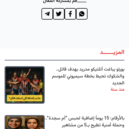
قم بمشاركة المقال
المزيــــــد
بورتو يباغت أتلتيكو مدريد بهدف قاتل..
والشكوك تحيط بخطة سيميوني للموسم
الجديد
منذ سنة
بالأرقام: 15 يوماً إضافية لحبس "أم سجدة"..
وحملة أمنية تطيح بـ5 من مشاهير