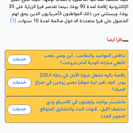
الإلكترونية إقامة لمدة 90 يومًا، بينما تقتصر فيزا الزيارة على 30 
يومًا، ويستثنى من ذلك المواطنون الأمريكيون الذين يحق لهم 
الحصول على فيزا متعددة الدخول صالحة لمدة 10 سنوات. 
[1]
اقرأ أيضاً
تناقض المواعيد والملاعب.. أين ومتى يلعب
خدمات
الأهلي مباراته الودية أمام بتروجت؟
راقصة باليه تشعل شرارة الأمل في رحلة الـ220
يوم.. كيف تغير لينا صوفيا مصير زوجين في صراع
خدمات
الحياة؟
مانشستر يونايتد وإيفرتون في كلاسيكو ودي
منتصف الليل.. قنوات البث والتشكيل المتوقع
خدمات
للنجوم الجدد