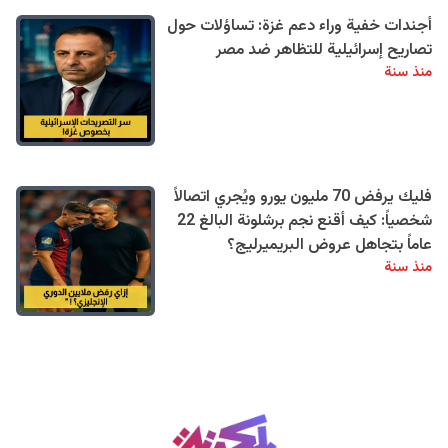
أجندات خفية وراء دعم غزة: تساؤلات حول
تصاريح إسرائيلية للتظاهر ضد مصر
منذ سنة
فليك يرفض 70 مليون يورو ويُجري اتصالاً
شخصياً: كيف أقنع نجم برشلونة البالغ 22
عاماً بتجاهل عروض البريميرليج؟
منذ سنة